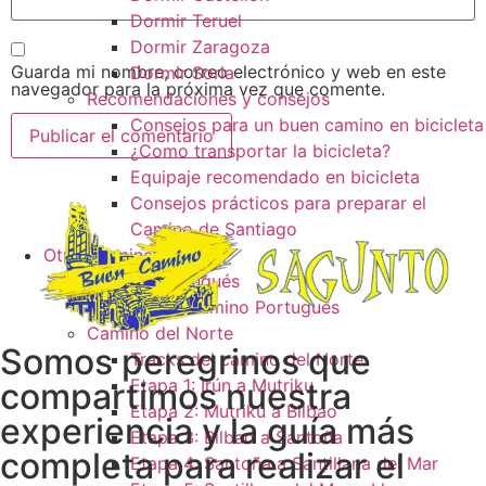
Dormir Teruel
Dormir Zaragoza
Guarda mi nombre, correo electrónico y web en este
Dormir Soria
navegador para la próxima vez que comente.
Recomendaciones y consejos
Consejos para un buen camino en bicicleta
¿Como transportar la bicicleta?
Equipaje recomendado en bicicleta
Consejos prácticos para preparar el
Camino de Santiago
Otros caminos
Camino Portugués
Tracks camino Portugués
Camino del Norte
Somos peregrinos que
Tracks del camino del Norte
Etapa 1: Irún a Mutriku
compartimos nuestra
Etapa 2: Mutriku a Bilbao
experiencia y la guía más
Etapa 3: Bilbao a Santoña
completa para realizar el
Etapa 4: Santoña a Santillana del Mar