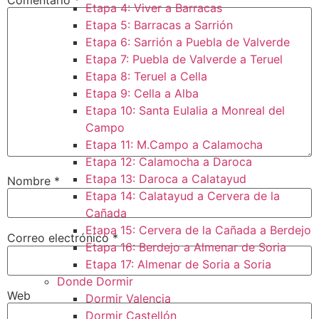
Etapa 4: Viver a Barracas
Etapa 5: Barracas a Sarrión
Etapa 6: Sarrión a Puebla de Valverde
Etapa 7: Puebla de Valverde a Teruel
Etapa 8: Teruel a Cella
Etapa 9: Cella a Alba
Etapa 10: Santa Eulalia a Monreal del
Campo​
Etapa 11: M.Campo a Calamocha​
Etapa 12: Calamocha a Daroca ​
Etapa 13: Daroca a Calatayud
Nombre
*
Etapa 14: Calatayud a Cervera de la
Cañada​
Etapa 15: Cervera de la Cañada a Berdejo
Correo electrónico
*
Etapa 16: Berdejo a Almenar de Soria
Etapa 17: Almenar de Soria a Soria ​
Donde Dormir
Web
Dormir Valencia
Dormir Castellón