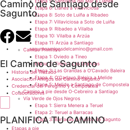
Etapa 5: Santillana del Mar a Llanes
Camino de Santiago desde
Etapa 6: Llanes a Villaviciosa
Sagunto.
Etapa 8: Soto de Luiña a Ribadeo
Etapa 7: Villaviciosa a Soto de Luiña
Etapa 9: Ribadeo a Vilalba
Etapa 10: Vilalba a Arzúa
Etapa 11: Arzúa a Santiago
saguntoamigosdelcamino@gmail.com
Camino Primitivo
Etapa 1: Oviedo a Tineo
El Camino de Sagunto
Etapa 2: Tineo a Las Grandas
Etapa 3: Las Grandas a O’Cavado Baleira
Historia del Trazado
Etapa 4: O’Cadavo Baleira a Melide
Asociación Amigos del Camino Sagunto
Etapa 5: Melide a Santiago de Compostela
Credencial del Peregrino y Compostela
Camino a pie desde O-Cebreiro a Santiago
Colaboradores
Vía Verde de Ojos Negros
Menú conmutador hamburguesa
Etapa 1: Sierra Menera a Teruel
Etapa 2: Teruel a Barracas
PLANIFICA TU CAMINO
Etapa 3: Barracas a Puerto de Sagunto
Etapas a pie