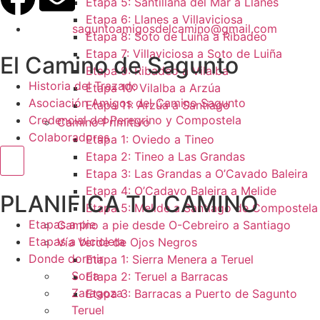
Etapa 5: Santillana del Mar a Llanes
Etapa 6: Llanes a Villaviciosa
saguntoamigosdelcamino@gmail.com
Etapa 8: Soto de Luiña a Ribadeo
Etapa 7: Villaviciosa a Soto de Luiña
El Camino de Sagunto
Etapa 9: Ribadeo a Vilalba
Historia del Trazado
Etapa 10: Vilalba a Arzúa
Asociación Amigos del Camino Sagunto
Etapa 11: Arzúa a Santiago
Credencial del Peregrino y Compostela
Camino Primitivo
Colaboradores
Etapa 1: Oviedo a Tineo
Etapa 2: Tineo a Las Grandas
Menú conmutador hamburguesa
Etapa 3: Las Grandas a O’Cavado Baleira
Etapa 4: O’Cadavo Baleira a Melide
PLANIFICA TU CAMINO
Etapa 5: Melide a Santiago de Compostela
Etapas a pie
Camino a pie desde O-Cebreiro a Santiago
Etapas a bicicleta
Vía Verde de Ojos Negros
Donde dormir
Etapa 1: Sierra Menera a Teruel
Soria
Etapa 2: Teruel a Barracas
Zaragoza
Etapa 3: Barracas a Puerto de Sagunto
Teruel