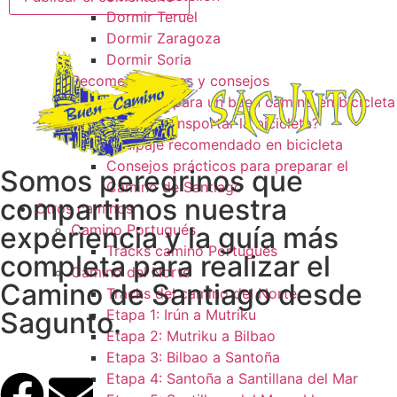
Dormir Teruel
Dormir Zaragoza
Dormir Soria
Recomendaciones y consejos
Consejos para un buen camino en bicicleta
¿Como transportar la bicicleta?
Equipaje recomendado en bicicleta
Consejos prácticos para preparar el
Somos peregrinos que
Camino de Santiago
compartimos nuestra
Otros caminos
experiencia y la guía más
Camino Portugués
Tracks camino Portugués
completa para realizar el
Camino del Norte
Camino de Santiago desde
Tracks del camino del Norte
Sagunto.
Etapa 1: Irún a Mutriku
Etapa 2: Mutriku a Bilbao
Etapa 3: Bilbao a Santoña
Etapa 4: Santoña a Santillana del Mar