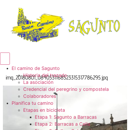
Menú conmutador hamburguesa
El camino de Sagunto
Historia del trazado
img_20180801_0840531168523315317786295.jpg
La asociación
Credencial del peregrino y compostela
Colaboradores
Planifica tu camino
Etapas en bicicleta
Etapa 1: Sagunto a Barracas
Etapa 2: Barracas a Cella