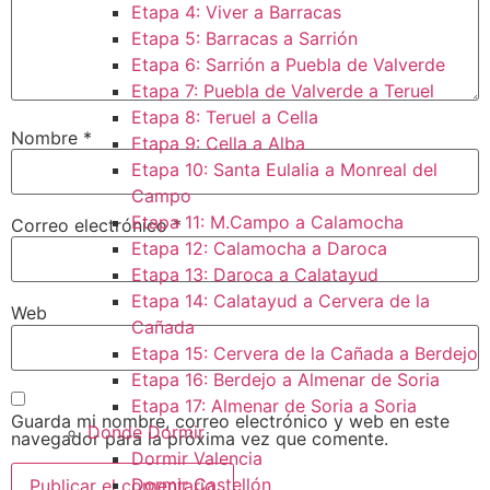
Etapa 4: Viver a Barracas
Etapa 5: Barracas a Sarrión
Etapa 6: Sarrión a Puebla de Valverde
Etapa 7: Puebla de Valverde a Teruel
Etapa 8: Teruel a Cella
Nombre
*
Etapa 9: Cella a Alba
Etapa 10: Santa Eulalia a Monreal del
Campo​
Etapa 11: M.Campo a Calamocha​
Correo electrónico
*
Etapa 12: Calamocha a Daroca ​
Etapa 13: Daroca a Calatayud
Etapa 14: Calatayud a Cervera de la
Web
Cañada​
Etapa 15: Cervera de la Cañada a Berdejo
Etapa 16: Berdejo a Almenar de Soria
Etapa 17: Almenar de Soria a Soria ​
Guarda mi nombre, correo electrónico y web en este
Donde Dormir
navegador para la próxima vez que comente.
Dormir Valencia
Dormir Castellón