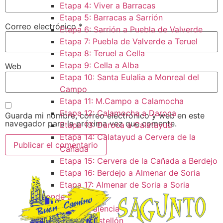
Etapa 4: Viver a Barracas
Etapa 5: Barracas a Sarrión
Correo electrónico
*
Etapa 6: Sarrión a Puebla de Valverde
Etapa 7: Puebla de Valverde a Teruel
Etapa 8: Teruel a Cella
Etapa 9: Cella a Alba
Web
Etapa 10: Santa Eulalia a Monreal del
Campo​
Etapa 11: M.Campo a Calamocha​
Etapa 12: Calamocha a Daroca ​
Guarda mi nombre, correo electrónico y web en este
navegador para la próxima vez que comente.
Etapa 13: Daroca a Calatayud
Etapa 14: Calatayud a Cervera de la
Cañada​
Etapa 15: Cervera de la Cañada a Berdejo
Etapa 16: Berdejo a Almenar de Soria
Etapa 17: Almenar de Soria a Soria ​
Donde Dormir
Dormir Valencia
Dormir Castellón