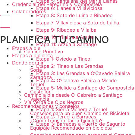
Etapa 5: Santillana del Mar a Llanes
Credencial del Peregrino y Compostela
Etapa 6: Llanes a Villaviciosa
Colaboradores
Etapa 8: Soto de Luiña a Ribadeo
Menú conmutador hamburguesa
Etapa 7: Villaviciosa a Soto de Luiña
Etapa 9: Ribadeo a Vilalba
PLANIFICA TU CAMINO
Etapa 10: Vilalba a Arzúa
Etapa 11: Arzúa a Santiago
Etapas a pie
Camino Primitivo
Etapas a bicicleta
Etapa 1: Oviedo a Tineo
Donde dormir
Etapa 2: Tineo a Las Grandas
Soria
Etapa 3: Las Grandas a O’Cavado Baleira
Zaragoza
Etapa 4: O’Cadavo Baleira a Melide
Teruel
Etapa 5: Melide a Santiago de Compostela
Castellón
Camino a pie desde O-Cebreiro a Santiago
Valencia
Vía Verde de Ojos Negros
Recomendaciones y consejos
Etapa 1: Sierra Menera a Teruel
Consejos para un buen Camino en Bicicleta
Etapa 2: Teruel a Barracas
¿Como transportar la bicicleta?
Etapa 3: Barracas a Puerto de Sagunto
Equipaje Recomendado en bicicleta