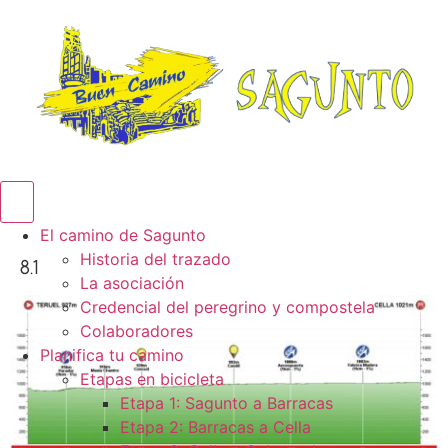
Menú conmutador hamburguesa
El camino de Sagunto
Historia del trazado
8.1
La asociación
Credencial del peregrino y compostela
Colaboradores
Planifica tu camino
Etapas en bicicleta
Etapa 1: Sagunto a Barracas
Etapa 2: Barracas a Cella