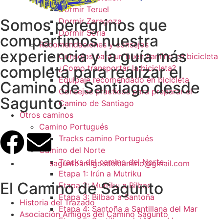
Dormir Teruel
Somos peregrinos que
Dormir Zaragoza
Dormir Soria
compartimos nuestra
Recomendaciones y consejos
experiencia y la guía más
Consejos para un buen camino en bicicleta
completa para realizar el
¿Como transportar la bicicleta?
Equipaje recomendado en bicicleta
Camino de Santiago desde
Consejos prácticos para preparar el
Sagunto.
Camino de Santiago
Otros caminos
Camino Portugués
Tracks camino Portugués
Camino del Norte
Tracks del camino del Norte
saguntoamigosdelcamino@gmail.com
Etapa 1: Irún a Mutriku
El Camino de Sagunto
Etapa 2: Mutriku a Bilbao
Etapa 3: Bilbao a Santoña
Historia del Trazado
Etapa 4: Santoña a Santillana del Mar
Asociación Amigos del Camino Sagunto