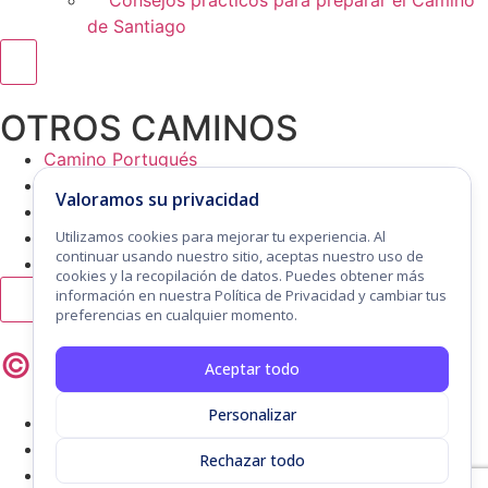
Consejos prácticos para preparar el Camino
de Santiago
Menú conmutador hamburguesa
OTROS CAMINOS
Camino Portugués
Camino Primitivo
Valoramos su privacidad
Camino del Norte
Utilizamos cookies para mejorar tu experiencia. Al
Camino a Pie desde O-Cebreiro a Santiago
continuar usando nuestro sitio, aceptas nuestro uso de
Vía Verde de Ojos Negros
cookies y la recopilación de datos. Puedes obtener más
información en nuestra Política de Privacidad y cambiar tus
Menú conmutador hamburguesa
preferencias en cualquier momento.
© copyright
ZapInformatica
Aceptar todo
Personalizar
Contacto
Aviso Legal
Rechazar todo
Política de privacidad