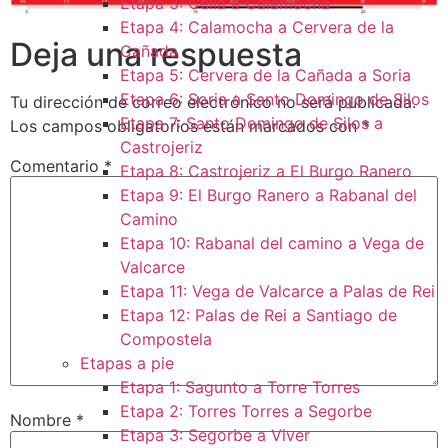
Etapa 3: Cella a Calamocha
Etapa 4: Calamocha a Cervera de la
Deja una respuesta
Cañada
Etapa 5: Cervera de la Cañada a Soria
Etapa 6: Soria a Santo Domingo de Silos
Tu dirección de correo electrónico no será publicada.
Etapa 7: Santo Domingo de Silos a
Los campos obligatorios están marcados con
*
Castrojeriz
Comentario
*
Etapa 8: Castrojeriz a El Burgo Ranero
Etapa 9: El Burgo Ranero a Rabanal del
Camino
Etapa 10: Rabanal del camino a Vega de
Valcarce
Etapa 11: Vega de Valcarce a Palas de Rei
Etapa 12: Palas de Rei a Santiago de
Compostela
Etapas a pie
Etapa 1: Sagunto a Torre Torres
Etapa 2: Torres Torres a Segorbe
Nombre
*
Etapa 3: Segorbe a Viver