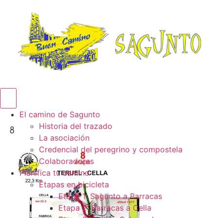
Menú conmutador hamburguesa
El camino de Sagunto
Historia del trazado
8
La asociación
Credencial del peregrino y compostela
Colaboradores
Planifica tu camino
Etapas en bicicleta
Etapa 1: Sagunto a Barracas
Etapa 2: Barracas a Cella