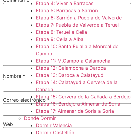
Etapa 4: Viver a Barracas
Etapa 5: Barracas a Sarrión
Etapa 6: Sarrión a Puebla de Valverde
Etapa 7: Puebla de Valverde a Teruel
Etapa 8: Teruel a Cella
Etapa 9: Cella a Alba
Etapa 10: Santa Eulalia a Monreal del
Campo​
Etapa 11: M.Campo a Calamocha​
Etapa 12: Calamocha a Daroca ​
Etapa 13: Daroca a Calatayud
Nombre
*
Etapa 14: Calatayud a Cervera de la
Cañada​
Etapa 15: Cervera de la Cañada a Berdejo
Correo electrónico
*
Etapa 16: Berdejo a Almenar de Soria
Etapa 17: Almenar de Soria a Soria ​
Donde Dormir
Web
Dormir Valencia
Dormir Castellón