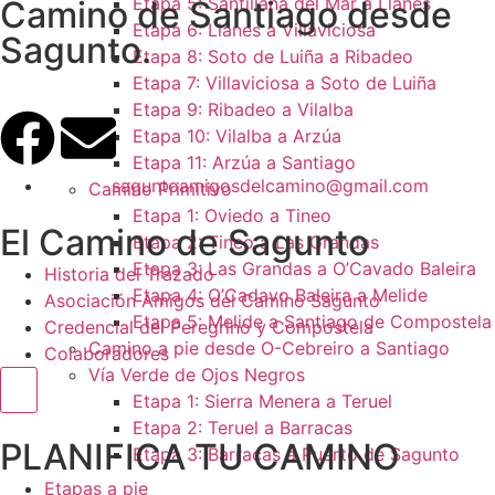
Etapa 5: Santillana del Mar a Llanes
Camino de Santiago desde
Etapa 6: Llanes a Villaviciosa
Sagunto.
Etapa 8: Soto de Luiña a Ribadeo
Etapa 7: Villaviciosa a Soto de Luiña
Etapa 9: Ribadeo a Vilalba
Etapa 10: Vilalba a Arzúa
Etapa 11: Arzúa a Santiago
saguntoamigosdelcamino@gmail.com
Camino Primitivo
Etapa 1: Oviedo a Tineo
El Camino de Sagunto
Etapa 2: Tineo a Las Grandas
Etapa 3: Las Grandas a O’Cavado Baleira
Historia del Trazado
Etapa 4: O’Cadavo Baleira a Melide
Asociación Amigos del Camino Sagunto
Etapa 5: Melide a Santiago de Compostela
Credencial del Peregrino y Compostela
Camino a pie desde O-Cebreiro a Santiago
Colaboradores
Vía Verde de Ojos Negros
Menú conmutador hamburguesa
Etapa 1: Sierra Menera a Teruel
Etapa 2: Teruel a Barracas
PLANIFICA TU CAMINO
Etapa 3: Barracas a Puerto de Sagunto
Etapas a pie