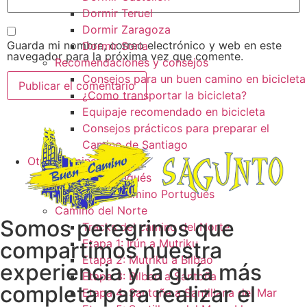
Dormir Teruel
Dormir Zaragoza
Guarda mi nombre, correo electrónico y web en este
Dormir Soria
navegador para la próxima vez que comente.
Recomendaciones y consejos
Consejos para un buen camino en bicicleta
¿Como transportar la bicicleta?
Equipaje recomendado en bicicleta
Consejos prácticos para preparar el
Camino de Santiago
Otros caminos
Camino Portugués
Tracks camino Portugués
Camino del Norte
Somos peregrinos que
Tracks del camino del Norte
Etapa 1: Irún a Mutriku
compartimos nuestra
Etapa 2: Mutriku a Bilbao
experiencia y la guía más
Etapa 3: Bilbao a Santoña
completa para realizar el
Etapa 4: Santoña a Santillana del Mar