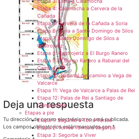
Etapa 3: Cella a Calamocha
Etapa 4: Calamocha a Cervera de la
Cañada
Etapa 5: Cervera de la Cañada a Soria
Etapa 6: Soria a Santo Domingo de Silos
Etapa 7: Santo Domingo de Silos a
Castrojeriz
Etapa 8: Castrojeriz a El Burgo Ranero
Etapa 9: El Burgo Ranero a Rabanal del
Camino
Etapa 10: Rabanal del camino a Vega de
Valcarce
Etapa 11: Vega de Valcarce a Palas de Rei
Etapa 12: Palas de Rei a Santiago de
Deja una respuesta
Compostela
Etapas a pie
Tu dirección de correo electrónico no será publicada.
Etapa 1: Sagunto a Torre Torres
Los campos obligatorios están marcados con
*
Etapa 2: Torres Torres a Segorbe
Etapa 3: Segorbe a Viver
Comentario
*