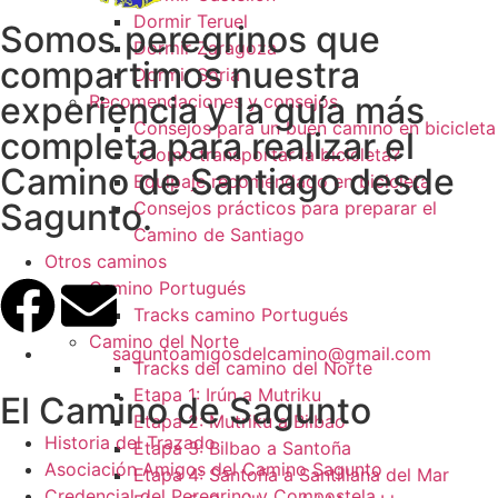
Dormir Teruel
Somos peregrinos que
Dormir Zaragoza
compartimos nuestra
Dormir Soria
experiencia y la guía más
Recomendaciones y consejos
Consejos para un buen camino en bicicleta
completa para realizar el
¿Como transportar la bicicleta?
Camino de Santiago desde
Equipaje recomendado en bicicleta
Sagunto.
Consejos prácticos para preparar el
Camino de Santiago
Otros caminos
Camino Portugués
Tracks camino Portugués
Camino del Norte
saguntoamigosdelcamino@gmail.com
Tracks del camino del Norte
Etapa 1: Irún a Mutriku
El Camino de Sagunto
Etapa 2: Mutriku a Bilbao
Historia del Trazado
Etapa 3: Bilbao a Santoña
Asociación Amigos del Camino Sagunto
Etapa 4: Santoña a Santillana del Mar
Credencial del Peregrino y Compostela