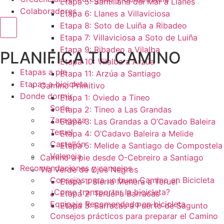
Etapa 5: Santillana del Mar a Llanes
Colaboradores
Etapa 6: Llanes a Villaviciosa
Etapa 8: Soto de Luiña a Ribadeo
Menú conmutador hamburguesa
Etapa 7: Villaviciosa a Soto de Luiña
Etapa 9: Ribadeo a Vilalba
PLANIFICA TU CAMINO
Etapa 10: Vilalba a Arzúa
Etapas a pie
Etapa 11: Arzúa a Santiago
Etapas a bicicleta
Camino Primitivo
Donde dormir
Etapa 1: Oviedo a Tineo
Soria
Etapa 2: Tineo a Las Grandas
Zaragoza
Etapa 3: Las Grandas a O’Cavado Baleira
Teruel
Etapa 4: O’Cadavo Baleira a Melide
Castellón
Etapa 5: Melide a Santiago de Compostela
Valencia
Camino a pie desde O-Cebreiro a Santiago
Recomendaciones y consejos
Vía Verde de Ojos Negros
Consejos para un buen Camino en Bicicleta
Etapa 1: Sierra Menera a Teruel
¿Como transportar la bicicleta?
Etapa 2: Teruel a Barracas
Equipaje Recomendado en bicicleta
Etapa 3: Barracas a Puerto de Sagunto
Consejos prácticos para preparar el Camino