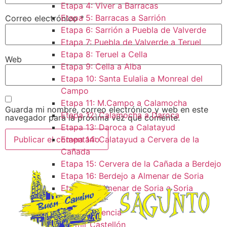
Etapa 4: Viver a Barracas
Etapa 5: Barracas a Sarrión
Correo electrónico
*
Etapa 6: Sarrión a Puebla de Valverde
Etapa 7: Puebla de Valverde a Teruel
Etapa 8: Teruel a Cella
Web
Etapa 9: Cella a Alba
Etapa 10: Santa Eulalia a Monreal del
Campo​
Etapa 11: M.Campo a Calamocha​
Guarda mi nombre, correo electrónico y web en este
Etapa 12: Calamocha a Daroca ​
navegador para la próxima vez que comente.
Etapa 13: Daroca a Calatayud
Etapa 14: Calatayud a Cervera de la
Cañada​
Etapa 15: Cervera de la Cañada a Berdejo
Etapa 16: Berdejo a Almenar de Soria
Etapa 17: Almenar de Soria a Soria ​
Donde Dormir
Dormir Valencia
Dormir Castellón