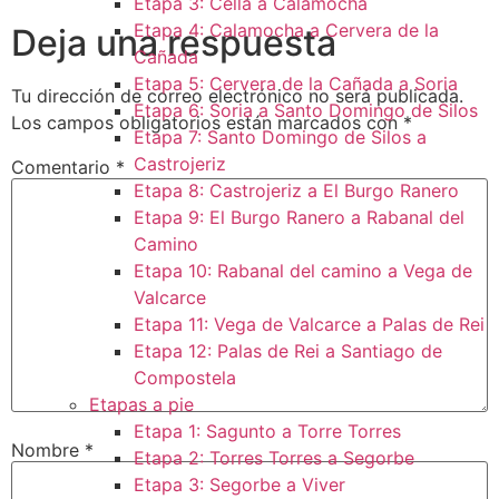
Etapa 3: Cella a Calamocha
Etapa 4: Calamocha a Cervera de la
Deja una respuesta
Cañada
Etapa 5: Cervera de la Cañada a Soria
Tu dirección de correo electrónico no será publicada.
Etapa 6: Soria a Santo Domingo de Silos
Los campos obligatorios están marcados con
*
Etapa 7: Santo Domingo de Silos a
Castrojeriz
Comentario
*
Etapa 8: Castrojeriz a El Burgo Ranero
Etapa 9: El Burgo Ranero a Rabanal del
Camino
Etapa 10: Rabanal del camino a Vega de
Valcarce
Etapa 11: Vega de Valcarce a Palas de Rei
Etapa 12: Palas de Rei a Santiago de
Compostela
Etapas a pie
Etapa 1: Sagunto a Torre Torres
Nombre
*
Etapa 2: Torres Torres a Segorbe
Etapa 3: Segorbe a Viver