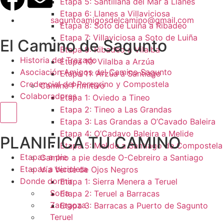
Etapa 5: Santillana del Mar a Llanes
Etapa 6: Llanes a Villaviciosa
saguntoamigosdelcamino@gmail.com
Etapa 8: Soto de Luiña a Ribadeo
Etapa 7: Villaviciosa a Soto de Luiña
El Camino de Sagunto
Etapa 9: Ribadeo a Vilalba
Historia del Trazado
Etapa 10: Vilalba a Arzúa
Asociación Amigos del Camino Sagunto
Etapa 11: Arzúa a Santiago
Credencial del Peregrino y Compostela
Camino Primitivo
Colaboradores
Etapa 1: Oviedo a Tineo
Etapa 2: Tineo a Las Grandas
Menú conmutador hamburguesa
Etapa 3: Las Grandas a O’Cavado Baleira
Etapa 4: O’Cadavo Baleira a Melide
PLANIFICA TU CAMINO
Etapa 5: Melide a Santiago de Compostela
Etapas a pie
Camino a pie desde O-Cebreiro a Santiago
Etapas a bicicleta
Vía Verde de Ojos Negros
Donde dormir
Etapa 1: Sierra Menera a Teruel
Soria
Etapa 2: Teruel a Barracas
Zaragoza
Etapa 3: Barracas a Puerto de Sagunto
Teruel