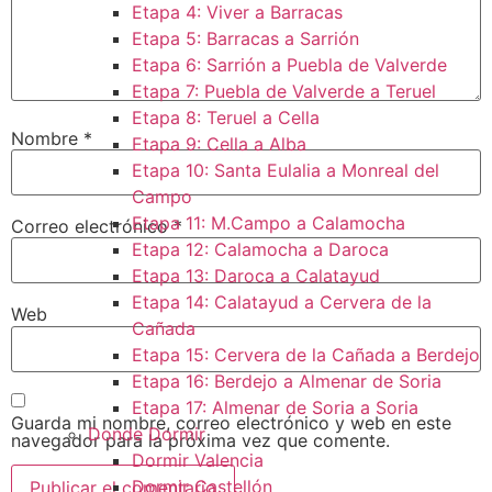
Etapa 4: Viver a Barracas
Etapa 5: Barracas a Sarrión
Etapa 6: Sarrión a Puebla de Valverde
Etapa 7: Puebla de Valverde a Teruel
Etapa 8: Teruel a Cella
Nombre
*
Etapa 9: Cella a Alba
Etapa 10: Santa Eulalia a Monreal del
Campo​
Etapa 11: M.Campo a Calamocha​
Correo electrónico
*
Etapa 12: Calamocha a Daroca ​
Etapa 13: Daroca a Calatayud
Etapa 14: Calatayud a Cervera de la
Web
Cañada​
Etapa 15: Cervera de la Cañada a Berdejo
Etapa 16: Berdejo a Almenar de Soria
Etapa 17: Almenar de Soria a Soria ​
Guarda mi nombre, correo electrónico y web en este
Donde Dormir
navegador para la próxima vez que comente.
Dormir Valencia
Dormir Castellón