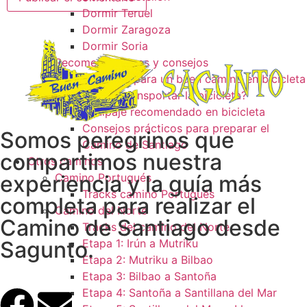
Dormir Teruel
Dormir Zaragoza
Dormir Soria
Recomendaciones y consejos
Consejos para un buen camino en bicicleta
¿Como transportar la bicicleta?
Equipaje recomendado en bicicleta
Consejos prácticos para preparar el
Somos peregrinos que
Camino de Santiago
compartimos nuestra
Otros caminos
experiencia y la guía más
Camino Portugués
Tracks camino Portugués
completa para realizar el
Camino del Norte
Camino de Santiago desde
Tracks del camino del Norte
Sagunto.
Etapa 1: Irún a Mutriku
Etapa 2: Mutriku a Bilbao
Etapa 3: Bilbao a Santoña
Etapa 4: Santoña a Santillana del Mar