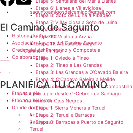
Etapa 5: Santillana del Mar a Llanes
Etapa 6: Llanes a Villaviciosa
saguntoamigosdelcamino@gmail.com
Etapa 8: Soto de Luiña a Ribadeo
Etapa 7: Villaviciosa a Soto de Luiña
El Camino de Sagunto
Etapa 9: Ribadeo a Vilalba
Historia del Trazado
Etapa 10: Vilalba a Arzúa
Asociación Amigos del Camino Sagunto
Etapa 11: Arzúa a Santiago
Credencial del Peregrino y Compostela
Camino Primitivo
Colaboradores
Etapa 1: Oviedo a Tineo
Etapa 2: Tineo a Las Grandas
Menú conmutador hamburguesa
Etapa 3: Las Grandas a O’Cavado Baleira
Etapa 4: O’Cadavo Baleira a Melide
PLANIFICA TU CAMINO
Etapa 5: Melide a Santiago de Compostela
Etapas a pie
Camino a pie desde O-Cebreiro a Santiago
Etapas a bicicleta
Vía Verde de Ojos Negros
Donde dormir
Etapa 1: Sierra Menera a Teruel
Soria
Etapa 2: Teruel a Barracas
Zaragoza
Etapa 3: Barracas a Puerto de Sagunto
Teruel