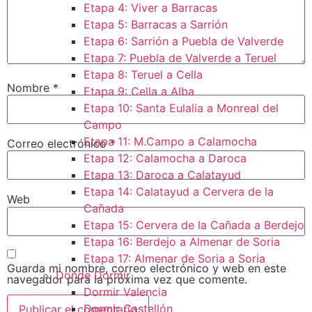
Etapa 4: Viver a Barracas
Etapa 5: Barracas a Sarrión
Etapa 6: Sarrión a Puebla de Valverde
Etapa 7: Puebla de Valverde a Teruel
Etapa 8: Teruel a Cella
Nombre
*
Etapa 9: Cella a Alba
Etapa 10: Santa Eulalia a Monreal del
Campo​
Etapa 11: M.Campo a Calamocha​
Correo electrónico
*
Etapa 12: Calamocha a Daroca ​
Etapa 13: Daroca a Calatayud
Etapa 14: Calatayud a Cervera de la
Web
Cañada​
Etapa 15: Cervera de la Cañada a Berdejo
Etapa 16: Berdejo a Almenar de Soria
Etapa 17: Almenar de Soria a Soria ​
Guarda mi nombre, correo electrónico y web en este
Donde Dormir
navegador para la próxima vez que comente.
Dormir Valencia
Dormir Castellón