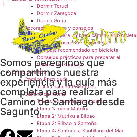
Dormir Teruel
Dormir Zaragoza
Dormir Soria
Recomendaciones y consejos
Consejos para un buen camino en bicicleta
¿Como transportar la bicicleta?
Equipaje recomendado en bicicleta
Consejos prácticos para preparar el
Somos peregrinos que
Camino de Santiago
compartimos nuestra
Otros caminos
experiencia y la guía más
Camino Portugués
Tracks camino Portugués
completa para realizar el
Camino del Norte
Camino de Santiago desde
Tracks del camino del Norte
Sagunto.
Etapa 1: Irún a Mutriku
Etapa 2: Mutriku a Bilbao
Etapa 3: Bilbao a Santoña
Etapa 4: Santoña a Santillana del Mar