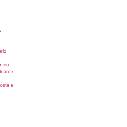
da
riz
mino
lcarce
ostela