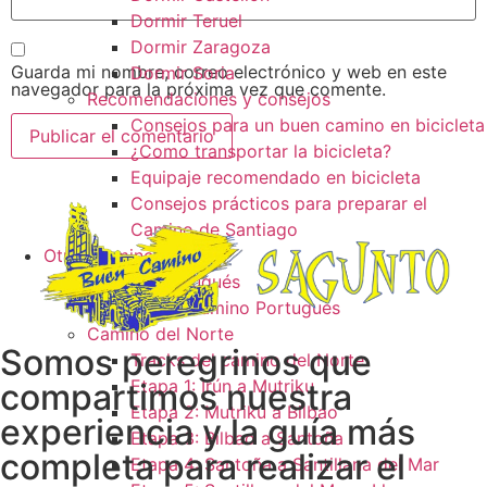
Dormir Teruel
Dormir Zaragoza
Guarda mi nombre, correo electrónico y web en este
Dormir Soria
navegador para la próxima vez que comente.
Recomendaciones y consejos
Consejos para un buen camino en bicicleta
¿Como transportar la bicicleta?
Equipaje recomendado en bicicleta
Consejos prácticos para preparar el
Camino de Santiago
Otros caminos
Camino Portugués
Tracks camino Portugués
Camino del Norte
Somos peregrinos que
Tracks del camino del Norte
Etapa 1: Irún a Mutriku
compartimos nuestra
Etapa 2: Mutriku a Bilbao
experiencia y la guía más
Etapa 3: Bilbao a Santoña
completa para realizar el
Etapa 4: Santoña a Santillana del Mar