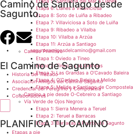
Etapa 5: Santillana del Mar a Llanes
Camino de Santiago desde
Etapa 6: Llanes a Villaviciosa
Sagunto.
Etapa 8: Soto de Luiña a Ribadeo
Etapa 7: Villaviciosa a Soto de Luiña
Etapa 9: Ribadeo a Vilalba
Etapa 10: Vilalba a Arzúa
Etapa 11: Arzúa a Santiago
saguntoamigosdelcamino@gmail.com
Camino Primitivo
Etapa 1: Oviedo a Tineo
El Camino de Sagunto
Etapa 2: Tineo a Las Grandas
Etapa 3: Las Grandas a O’Cavado Baleira
Historia del Trazado
Etapa 4: O’Cadavo Baleira a Melide
Asociación Amigos del Camino Sagunto
Etapa 5: Melide a Santiago de Compostela
Credencial del Peregrino y Compostela
Camino a pie desde O-Cebreiro a Santiago
Colaboradores
Vía Verde de Ojos Negros
Menú conmutador hamburguesa
Etapa 1: Sierra Menera a Teruel
Etapa 2: Teruel a Barracas
PLANIFICA TU CAMINO
Etapa 3: Barracas a Puerto de Sagunto
Etapas a pie