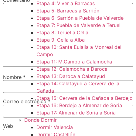
Etapa 4: Viver a Barracas
Etapa 5: Barracas a Sarrión
Etapa 6: Sarrión a Puebla de Valverde
Etapa 7: Puebla de Valverde a Teruel
Etapa 8: Teruel a Cella
Etapa 9: Cella a Alba
Etapa 10: Santa Eulalia a Monreal del
Campo​
Etapa 11: M.Campo a Calamocha​
Etapa 12: Calamocha a Daroca ​
Etapa 13: Daroca a Calatayud
Nombre
*
Etapa 14: Calatayud a Cervera de la
Cañada​
Etapa 15: Cervera de la Cañada a Berdejo
Correo electrónico
*
Etapa 16: Berdejo a Almenar de Soria
Etapa 17: Almenar de Soria a Soria ​
Donde Dormir
Web
Dormir Valencia
Dormir Castellón