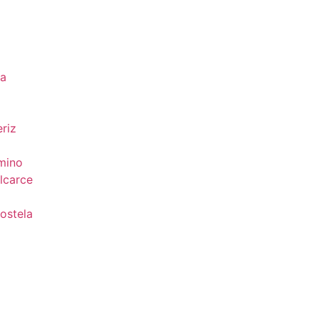
da
riz
mino
lcarce
ostela